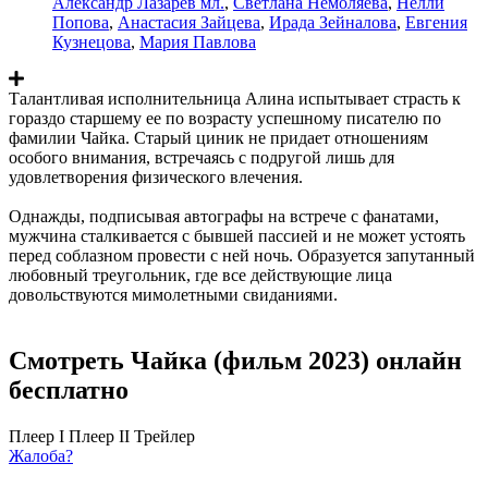
Александр Лазарев мл.
,
Светлана Немоляева
,
Нелли
Попова
,
Анастасия Зайцева
,
Ирада Зейналова
,
Евгения
Кузнецова
,
Мария Павлова
Талантливая исполнительница Алина испытывает страсть к
гораздо старшему ее по возрасту успешному писателю по
фамилии Чайка. Старый циник не придает отношениям
особого внимания, встречаясь с подругой лишь для
удовлетворения физического влечения.
Однажды, подписывая автографы на встрече с фанатами,
мужчина сталкивается с бывшей пассией и не может устоять
перед соблазном провести с ней ночь. Образуется запутанный
любовный треугольник, где все действующие лица
довольствуются мимолетными свиданиями.
Смотреть Чайка (фильм 2023) онлайн
бесплатно
Плеер I
Плеер II
Трейлер
Жалоба?