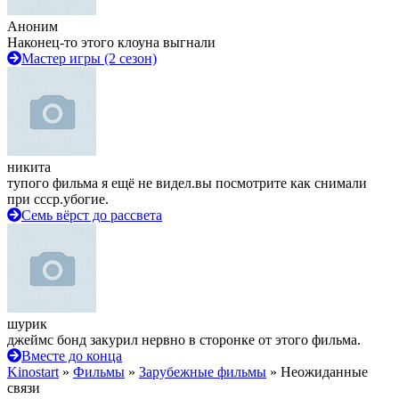
Аноним
Наконец-то этого клоуна выгнали
Мастер игры (2 сезон)
никита
тупого фильма я ещё не видел.вы посмотрите как снимали
при ссср.убогие.
Семь вёрст до рассвета
шурик
джеймс бонд закурил нервно в сторонке от этого фильма.
Вместе до конца
Kinostart
»
Фильмы
»
Зарубежные фильмы
» Неожиданные
связи