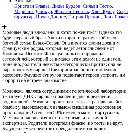
Актеры:
Кристиан Клавье
,
Дидье Бурдон
,
Сильви Тестю
,
Марианн Деникур
,
Жюльен Пестель
,
Хлоя Куллу
,
Софи
Фруассар
,
Йохан Дионне
,
Патрик Прежан
,
Лоик Рожан
Молодые люди влюблены и хотят пожениться. Однако это
будет неравный брак: Алиса из аристократической очень
богатой семьи Бувье-Соваж. Она кичится своим древним
французским родом, который ведет летоисчисление от
Людовика Шестого. Франсуа лишь сын продавца
автомобилей, который занимался этим делом не один год.
Конечно, родители невесты категорически против: она не
пара простому парню. Предпринятые попытки предков
рассорить будущих супругов подвигают героев устроить им
сюрприз на встрече-знакомстве.
Молодежь, являясь сотрудниками генетической лаборатории,
тестирует ДНК старшого поколения для определения
родословной. Результат производит эффект разорвавшейся
бомбы: у высокомерных вельмож смешанная родословная
простолюдин. Отец – на 50% немец, а мать – португалка.
Мамаша и папаша жениха тоже онемели от личной
экспертизы. Родители потерпели фиаско, но тесты не врут.
Будущей семье предстоит преодоление возникших