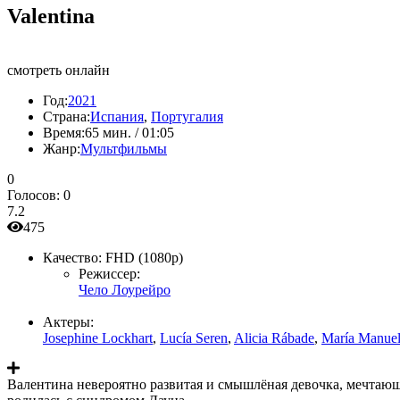
Valentina
смотреть онлайн
Год:
2021
Страна:
Испания
,
Португалия
Время:
65 мин. / 01:05
Жанр:
Мультфильмы
0
Голосов:
0
7.2
475
Качество:
FHD (1080p)
Режиссер:
Чело Лоурейро
Актеры:
Josephine Lockhart
,
Lucía Seren
,
Alicia Rábade
,
María Manue
Валентина невероятно развитая и смышлёная девочка, мечтающая