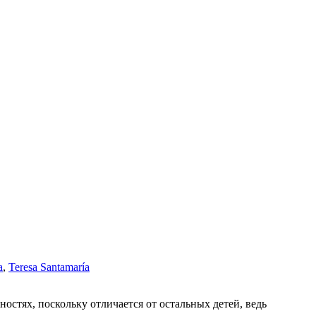
a
,
Teresa Santamaría
остях, поскольку отличается от остальных детей, ведь