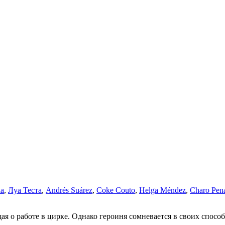
la
,
Луа Теста
,
Andrés Suárez
,
Coke Couto
,
Helga Méndez
,
Charo Pen
 о работе в цирке. Однако героиня сомневается в своих способн