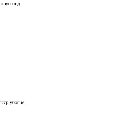
 клоун под
ссср.убогие.