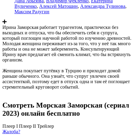
Дана Абызова
,
Владимир Фекленко
,
Екатерина
Вуличенко
,
Алексей Матошин
,
Александра Тулинова
,
Максим Радугин
Ирина Заморская работает турагентом, практически без
выходных и отпуска, что бы обеспечить себя и супруга,
который поглощен научной работой по изучению древностей.
Молодая женщина переживает из-за того, что у неё так много
работы и она не может забеременеть. Консультирующий
Ирину врач предлагает ей сменить климат, что бы встряхнуть
организм.
Женщина покупает путёвку в Турцию и приходит домой
раньше обычного. Она узнаёт, что супруг увлечен своей
ассистенткой, поэтому едет в отпуск одна и там её поглощает
стремительный круговорот событий.
Смотреть Морская Заморская (сериал
2023) онлайн бесплатно
Плеер I
Плеер II
Трейлер
Жалоба?