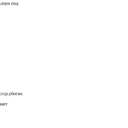
 клоун под
ссср.убогие.
лант