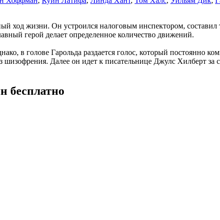
ин Хоффман
,
Куин Латифа
,
Линда Хант
,
Том Халс
,
Уильям Дик
,
Г
ый ход жизни. Он устроился налоговым инспектором, составил т
лавный герой делает определенное количество движений.
днако, в голове Гарольда раздается голос, который постоянно 
з шизофрения. Далее он идет к писательнице Джулс Хилберт за с
н бесплатно