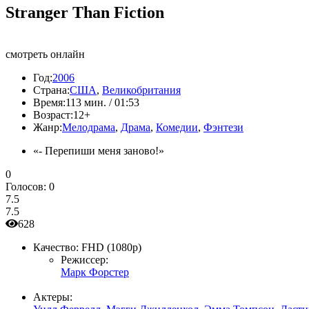
Stranger Than Fiction
смотреть онлайн
Год:
2006
Страна:
США
,
Великобритания
Время:
113 мин. / 01:53
Возраст:
12+
Жанр:
Мелодрама
,
Драма
,
Комедии
,
Фэнтези
«- Перепиши меня заново!»
0
Голосов:
0
7.5
7.5
628
Качество:
FHD (1080p)
Режиссер:
Марк Форстер
Актеры: