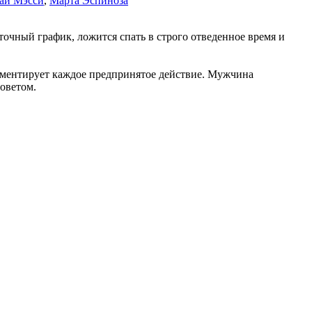
ай Мэсси
,
Марта Эспиноза
очный график, ложится спать в строго отведенное время и
комментирует каждое предпринятое действие. Мужчина
оветом.