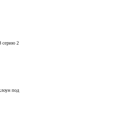
3 серию 2
 клоун под