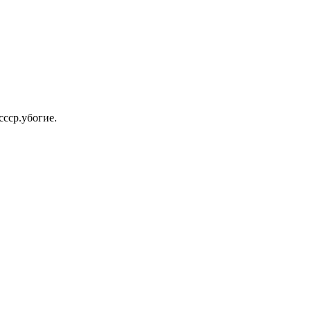
ссср.убогие.