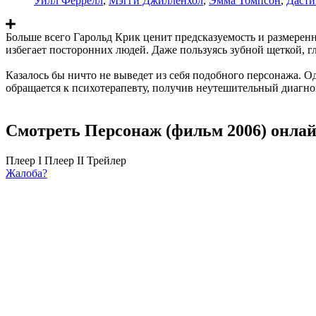
Уилл Феррелл
,
Мэгги Джилленхол
,
Эмма Томпсон
,
Даст
Больше всего Гарольд Крик ценит предсказуемость и размеренн
избегает посторонних людей. Даже пользуясь зубной щеткой, г
Казалось бы ничто не выведет из себя подобного персонажа. О
обращается к психотерапевту, получив неутешительный диагно
Смотреть Персонаж (фильм 2006) онлай
Плеер I
Плеер II
Трейлер
Жалоба?