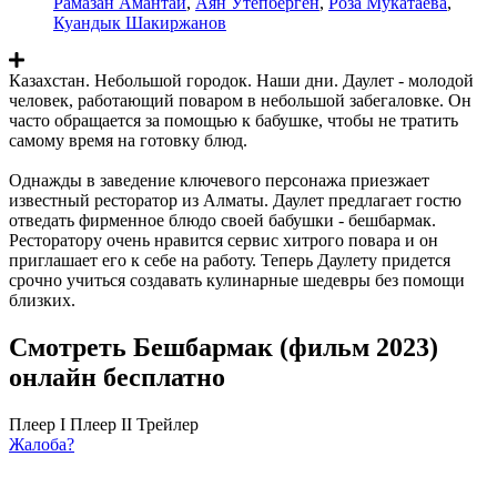
Рамазан Амантай
,
Аян Утепберген
,
Роза Мукатаева
,
Куандык Шакиржанов
Казахстан. Небольшой городок. Наши дни. Даулет - молодой
человек, работающий поваром в небольшой забегаловке. Он
часто обращается за помощью к бабушке, чтобы не тратить
самому время на готовку блюд.
Однажды в заведение ключевого персонажа приезжает
известный ресторатор из Алматы. Даулет предлагает гостю
отведать фирменное блюдо своей бабушки - бешбармак.
Ресторатору очень нравится сервис хитрого повара и он
приглашает его к себе на работу. Теперь Даулету придется
срочно учиться создавать кулинарные шедевры без помощи
близких.
Смотреть Бешбармак (фильм 2023)
онлайн бесплатно
Плеер I
Плеер II
Трейлер
Жалоба?