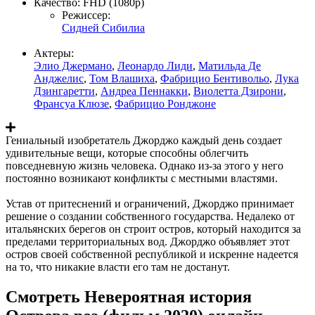
Качество:
FHD (1080p)
Режиссер:
Сидней Сибилиа
Актеры:
Элио Джермано
,
Леонардо Лиди
,
Матильда Де
Анджелис
,
Том Влашиха
,
Фабрицио Бентивольо
,
Лука
Дзингаретти
,
Андреа Пеннакки
,
Виолетта Дзирони
,
Франсуа Клюзе
,
Фабрицио Ронджоне
Гениальный изобретатель Джорджо каждый день создает
удивительные вещи, которые способны облегчить
повседневную жизнь человека. Однако из-за этого у него
постоянно возникают конфликты с местными властями.
Устав от притеснений и ограничений, Джорджо принимает
решение о создании собственного государства. Недалеко от
итальянских берегов он строит остров, который находится за
пределами территориальных вод. Джорджо объявляет этот
остров своей собственной республикой и искренне надеется
на то, что никакие власти его там не достанут.
Смотреть Невероятная история