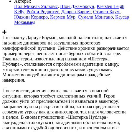
Актеры:
Пол-Микель Уильямс
,
Шон Джамброун
,
Kiersten Leigh
Kelly
,
Рейни Родригес
,
Даррен Барнет
,
Стивен Блум
,
Юджин Кордеро
,
Кармен Мур
,
Сумали Монтано
,
Каусар
Мохаммед
По сюжету Дариус Боуман, молодой палеонтолог, натыкается
на живых динозавров на засушливых просторах
калифорнийской пустыни. Действие хроники разворачивается
примерно через шесть лет после бурных событий в лагере.
Главные герои, известные под названием «Шестерка
Нублара», сталкиваются с проблемами адаптации к миру,
который теперь кишит доисторическими существами.
Множество людей питают к динозаврам враждебные
намерения.
После воссоединения группа оказывается в опасной
ситуации, которая требует коллективных усилий. Герои
должны уйти от преследователей и ввязаться в авантюру,
направленную на раскрытие тайны, которая представляет
серьезную угрозу как для динозавров, так и для человечества
в целом. В своем путешествии «Шестерка Нублара»
вынуждена столкнуться с загадочными обстоятельствами,
связанными с судьбой одного из них, и в конечном итоге