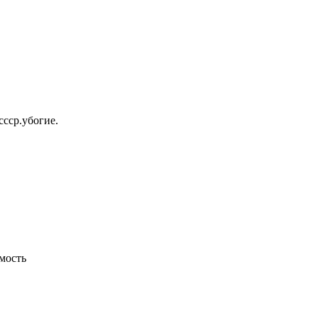
ссср.убогие.
мость