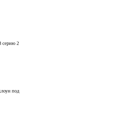
3 серию 2
 клоун под