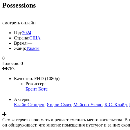
Possessions
смотреть онлайн
Год:
2024
Страна:
США
Время:
—
Жанр:
Ужасы
0
Голосов:
0
763
Качество:
FHD (1080p)
Режиссер:
Брент Коте
Актеры:
Клайв Стэнден
,
Ярдли Смит
,
Мэйсон Уэллс
,
К.С. Клайд
,
Семья теряет свою мать и решает сменить место жительства. В
он обнаруживает, что многие помещения пустуют и за них ско