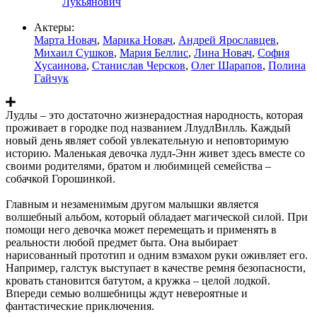
Лукьянович
Актеры:
Марта Новач
,
Марика Новач
,
Андрей Ярославцев
,
Михаил Сушков
,
Мария Беллис
,
Лина Новач
,
София
Хусаинова
,
Станислав Черсков
,
Олег Шарапов
,
Полина
Гайчук
Лудлы – это достаточно жизнерадостная народность, которая
проживает в городке под названием ЛлудлВилль. Каждый
новый день являет собой увлекательную и неповторимую
историю. Маленькая девочка лудл-Энн живет здесь вместе со
своими родителями, братом и любимицей семейства –
собачкой Горошинкой.
Главным и незаменимым другом малышки является
волшебный альбом, который обладает магической силой. При
помощи него девочка может перемещать и применять в
реальности любой предмет быта. Она выбирает
нарисованный прототип и одним взмахом руки оживляет его.
Например, галстук выступает в качестве ремня безопасности,
кровать становится батутом, а кружка – целой лодкой.
Впереди семью волшебницы ждут невероятные и
фантастические приключения.