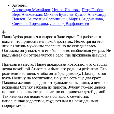
Актеры:
Александр Михайлов
,
Ирина Иванова
,
Петр Глебов
,
Вера Альховская
,
Михаил Бузылёв-Крэцо
,
Александр
Павлов
,
Анатолий Солоницын
,
Мария Андрианова
,
Светлана Тормахова
,
Леонард Варфоломеев
Паша Зубов родился и вырос в Заполярье. Он работает в
шахте, что приносит неплохой достаток. Несмотря на это,
личная жизнь мужчины совершенно не складывалась.
Однажды он узнает, что его бывшая возлюбленная умерла. Не
раздумывая он отправляется в село, где проживала девушка.
Приехав на место, Павел шокирован новостью, что старшая
дочка покойной Анастасии была его родным ребенком. Его
родители настояли, чтобы он забрал девочку. Шахтер готов
взять Полину на воспитание, но у нее есть еще два брата.
Павлика женщина родила от художника-пьяницы, а немого с
рождения Степку забрала из приюта. Зубову тяжело далось
принять правильное решение, но он привозит детей домой.
Так начинается новая жизнь большого семейства,
наполненная радостями, трудностями и неожиданными
сюрпризами.