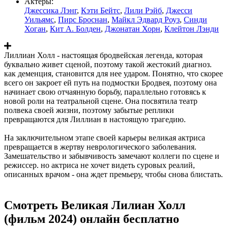
Актеры:
Джессика Лэнг
,
Кэти Бейтс
,
Лили Рэйб
,
Джесси
Уильямс
,
Пирс Броснан
,
Майкл Эдвард Роуз
,
Синди
Хоган
,
Кит А. Болден
,
Джонатан Хорн
,
Клейтон Лэнди
Лиллиан Холл - настоящая бродвейская легенда, которая
буквально живет сценой, поэтому такой жестокий диагноз.
как деменция, становится для нее ударом. Понятно, что скорее
всего он закроет ей путь на подмостки Бродвея, поэтому она
начинает свою отчаянную борьбу, параллельно готовясь к
новой роли на театральной сцене. Она посвятила театр
полвека своей жизни, поэтому забытые реплики
превращаются для Лиллиан в настоящую трагедию.
На заключительном этапе своей карьеры великая актриса
превращается в жертву неврологического заболевания.
Замешательство и забывчивость замечают коллеги по сцене и
режиссер. но актриса не хочет видеть суровых реалий,
описанных врачом - она ждет премьеру, чтобы снова блистать.
Смотреть Великая Лилиан Холл
(фильм 2024) онлайн бесплатно