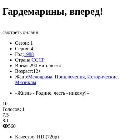
Гардемарины, вперед!
смотреть онлайн
Сезон:
1
Серия:
4
Год:
1988
Страна:
СССР
Время:
290 мин. всего
Возраст:
12+
Жанр:
Мелодрама
,
Приключения
,
Исторические
,
Мюзиклы
«Жизнь - Родине, честь - никому!»
10
Голосов:
1
7.5
8.1
560
Качество:
HD (720p)