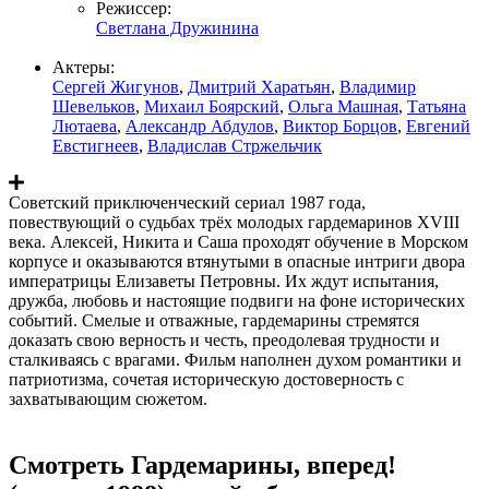
Режиссер:
Светлана Дружинина
Актеры:
Сергей Жигунов
,
Дмитрий Харатьян
,
Владимир
Шевельков
,
Михаил Боярский
,
Ольга Машная
,
Татьяна
Лютаева
,
Александр Абдулов
,
Виктор Борцов
,
Евгений
Евстигнеев
,
Владислав Стржельчик
Советский приключенческий сериал 1987 года,
повествующий о судьбах трёх молодых гардемаринов XVIII
века. Алексей, Никита и Саша проходят обучение в Морском
корпусе и оказываются втянутыми в опасные интриги двора
императрицы Елизаветы Петровны. Их ждут испытания,
дружба, любовь и настоящие подвиги на фоне исторических
событий. Смелые и отважные, гардемарины стремятся
доказать свою верность и честь, преодолевая трудности и
сталкиваясь с врагами. Фильм наполнен духом романтики и
патриотизма, сочетая историческую достоверность с
захватывающим сюжетом.
Смотреть Гардемарины, вперед!