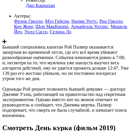
Режиссер:
Джо Карнахан
Актеры:
Фрэнк Грилло
,
Мэл Гибсон
,
Наоми Уоттс
,
Рио Грилло
,
Кен Жонг
,
Шон МакКинни
,
Аннабелль Уоллис
,
Мишель
Йео
,
Уилл Сассо
,
Селина Ло
Бывший спецназовец капитан Рой Палвер оказывается
запертым во временной петле, где его всё время убивают
разнообразные наёмники. События начинаются ровно в 7:00,
и, несмотря на то, что мужчина уже наизусть выучил весь
алгоритм действий, ему не удается прожить дольше 12:47. Уже
139 раз его жестоко убивали, но он постоянно воскресал
утром того же дня.
Однажды Рой решает позвонить бывшей девушке — доктору
Джемме Уэлш, работающей на правительство над секретным
экспериментом. Однако вместо нее на звонок отвечает ее
руководитель и сообщает, что Джемма мертва. Палвер
подозревает, что смерть не была случайной, и начинает поиск
виновника.
Смотреть День курка (фильм 2019)