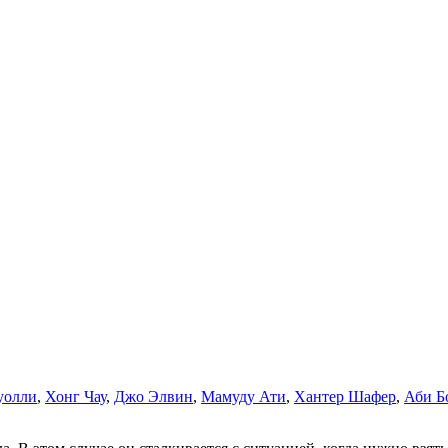
уолли
,
Хонг Чау
,
Джо Элвин
,
Мамуду Ати
,
Хантер Шафер
,
Аби Б