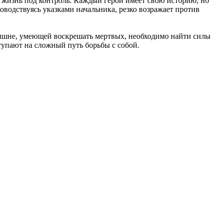
ть жизнь под контроль. Каждый герой имеет свою историю, но
водствуясь указками начальника, резко возражает против
ышне, умеющей воскрешать мертвых, необходимо найти силы
ступают на сложный путь борьбы с собой.