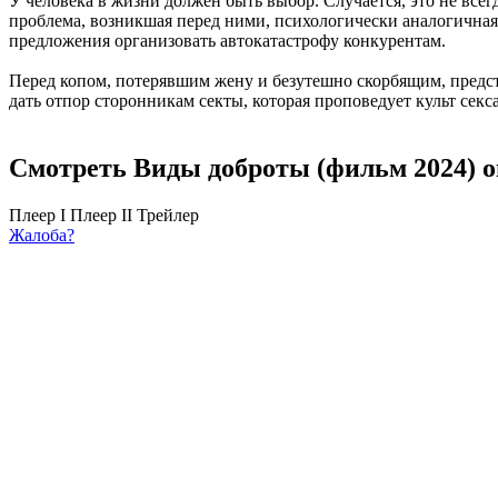
У человека в жизни должен быть выбор. Случается, это не всег
проблема, возникшая перед ними, психологически аналогичная
предложения организовать автокатастрофу конкурентам.
Перед копом, потерявшим жену и безутешно скорбящим, предс
дать отпор сторонникам секты, которая проповедует культ сек
Смотреть Виды доброты (фильм 2024) о
Плеер I
Плеер II
Трейлер
Жалоба?