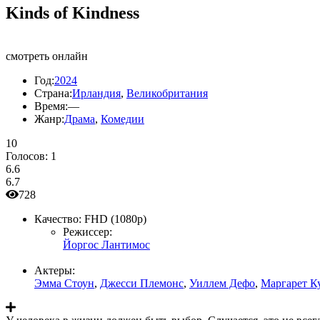
Kinds of Kindness
смотреть онлайн
Год:
2024
Страна:
Ирландия
,
Великобритания
Время:
—
Жанр:
Драма
,
Комедии
10
Голосов:
1
6.6
6.7
728
Качество:
FHD (1080p)
Режиссер:
Йоргос Лантимос
Актеры:
Эмма Стоун
,
Джесси Племонс
,
Уиллем Дефо
,
Маргарет К