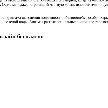
да. В этом случае он сталкивается с ситуацией, когда нужно взя
. Офис-менеджер, строивший частную жизнь исключительно руко
тает дилемма выяснения подлинности объявившейся особы. Бар
са и соленой воды. Занимая разные социальные ниши, все трое в
нлайн бесплатно