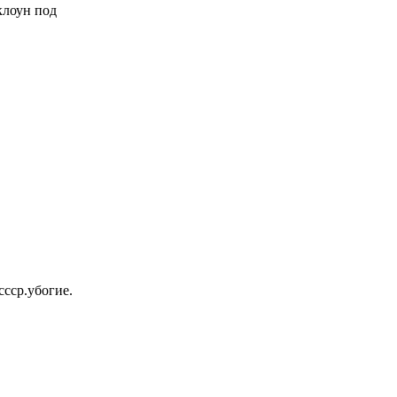
 клоун под
ссср.убогие.