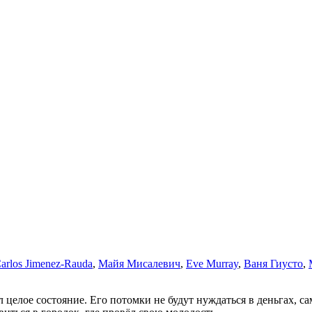
arlos Jimenez-Rauda
,
Майя Мисалевич
,
Eve Murray
,
Ваня Гиусто
,
 целое состояние. Его потомки не будут нуждаться в деньгах, с