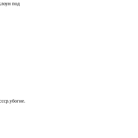
 клоун под
ссср.убогие.