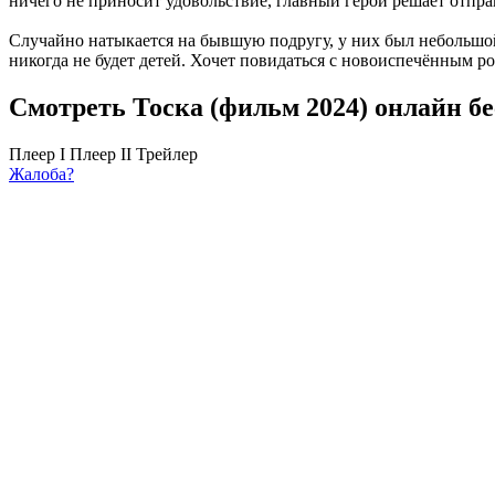
ничего не приносит удовольствие, главный герой решает отправ
Случайно натыкается на бывшую подругу, у них был небольшой 
никогда не будет детей. Хочет повидаться с новоиспечённым р
Смотреть Тоска (фильм 2024) онлайн б
Плеер I
Плеер II
Трейлер
Жалоба?