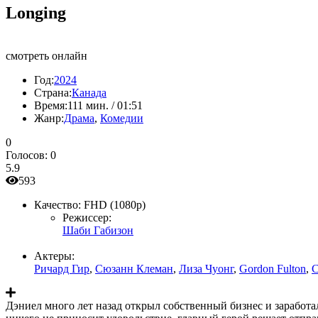
Longing
смотреть онлайн
Год:
2024
Страна:
Канада
Время:
111 мин. / 01:51
Жанр:
Драма
,
Комедии
0
Голосов:
0
5.9
593
Качество:
FHD (1080p)
Режиссер:
Шаби Габизон
Актеры:
Ричард Гир
,
Сюзанн Клеман
,
Лиза Чуонг
,
Gordon Fulton
,
C
Дэниел много лет назад открыл собственный бизнес и заработал