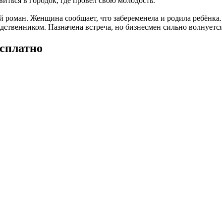
иться в городок, где провёл свою молодость.
роман. Женщина сообщает, что забеременела и родила ребёнка. Д
одственником. Назначена встреча, но бизнесмен сильно волнуется
есплатно