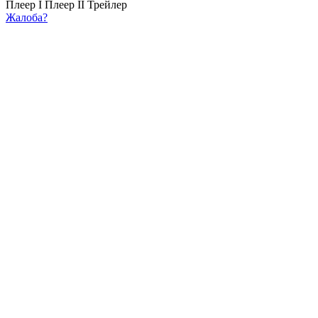
Плеер I
Плеер II
Трейлер
Жалоба?