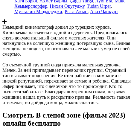
Катя Бэркл
,
Ахмет Варлы
,
Çagla Yurga
,
Aybi Era
,
Макс
Хеммерсдорфер
,
Нихан Окутуджу
,
Tudan Ürper
,
Мутталип Мюдждеджи
,
Рыза Акын
,
Азиз Чапкурт
Немецкий кинематограф дошел до турецких курдов.
Киносъемка назначена в одной из деревень. Предполагалось
снять документальный фильм о местных жителях. Они
наткнулись на ослепшую женщину, потерявшую сына. Бедная
женщина не видела, но осознавала - ее мальчик умер не своей
смертью.
Со съемочной группой сюда приехала маленькая девочка
Мелек. За ней приглядывает переводчик группы. Странный
тип вызывает подозрения. Ее отец работает в компании с
низкой репутацией, переживает за семью и ребенка. Однажды
Зафер понимает, что с девочкой что-то происходит. Кто-то
пытается забрать ее. Благодаря внутренним силам, незрячая
женщина нашла путь к раскрытию правды. Реальность гадкая
и тяжелая, но дойдя до конца, можно спастись.
Смотреть В слепой зоне (фильм 2023)
онлайн бесплатно