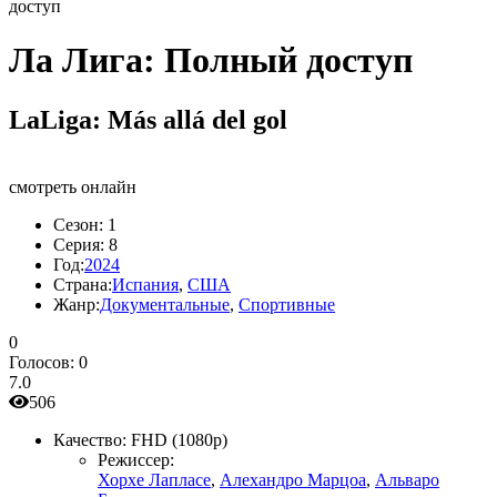
доступ
Ла Лига: Полный доступ
LaLiga: Más allá del gol
смотреть онлайн
Сезон:
1
Серия:
8
Год:
2024
Страна:
Испания
,
США
Жанр:
Документальные
,
Спортивные
0
Голосов:
0
7.0
506
Качество:
FHD (1080p)
Режиссер:
Хорхе Лапласе
,
Алехандро Марцоа
,
Альваро