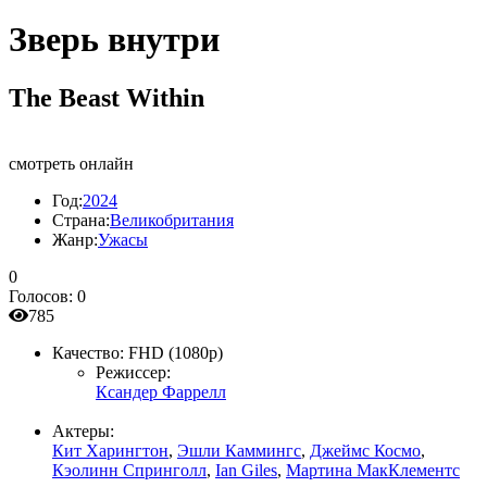
Зверь внутри
The Beast Within
смотреть онлайн
Год:
2024
Страна:
Великобритания
Жанр:
Ужасы
0
Голосов:
0
785
Качество:
FHD (1080p)
Режиссер:
Ксандер Фаррелл
Актеры:
Кит Харингтон
,
Эшли Каммингс
,
Джеймс Космо
,
Кэолинн Спринголл
,
Ian Giles
,
Мартина МакКлементс