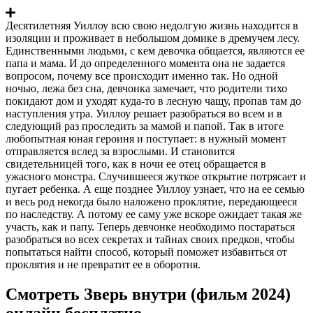
Десятилетняя Уиллоу всю свою недолгую жизнь находится в
изоляции и проживает в небольшом домике в дремучем лесу.
Единственными людьми, с кем девочка общается, являются ее
папа и мама. И до определенного момента она не задается
вопросом, почему все происходит именно так. Но одной
ночью, лежа без сна, девчонка замечает, что родители тихо
покидают дом и уходят куда-то в лесную чащу, пропав там до
наступления утра. Уиллоу решает разобраться во всем и в
следующий раз проследить за мамой и папой. Так в итоге
любопытная юная героиня и поступает: в нужный момент
отправляется вслед за взрослыми. И становится
свидетельницей того, как в ночи ее отец обращается в
ужасного монстра. Случившееся жуткое открытие потрясает и
пугает ребенка. А еще позднее Уиллоу узнает, что на ее семью
и весь род некогда было наложено проклятие, передающееся
по наследству. А потому ее саму уже вскоре ожидает такая же
участь, как и папу. Теперь девчонке необходимо постараться
разобраться во всех секретах и тайнах своих предков, чтобы
попытаться найти способ, который поможет избавиться от
проклятия и не превратит ее в оборотня.
Смотреть Зверь внутри (фильм 2024)
онлайн бесплатно