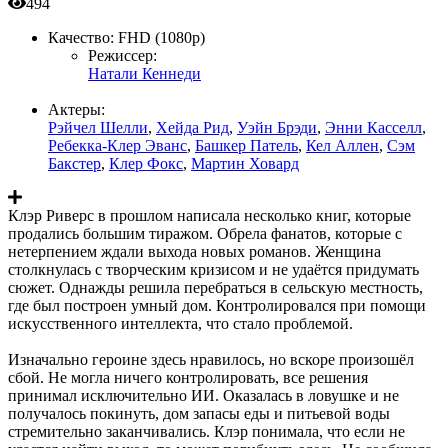
494
Качество:
FHD (1080p)
Режиссер:
Натали Кеннеди
Актеры:
Рэйчел Шелли
,
Хейда Рид
,
Уэйн Брэди
,
Энни Касселл
,
Ребекка-Клер Эванс
,
Башкер Патель
,
Кел Аллен
,
Сэм
Бакстер
,
Клер Фокс
,
Мартин Ховард
Клэр Риверс в прошлом написала несколько книг, которые
продались большим тиражом. Обрела фанатов, которые с
нетерпением ждали выхода новых романов. Женщина
столкнулась с творческим кризисом и не удаётся придумать
сюжет. Однажды решила перебраться в сельскую местность,
где был построен умный дом. Контролировался при помощи
искусственного интеллекта, что стало проблемой.
Изначально героине здесь нравилось, но вскоре произошёл
сбой. Не могла ничего контролировать, все решения
принимал исключительно ИИ. Оказалась в ловушке и не
получалось покинуть, дом запасы еды и питьевой воды
стремительно заканчивались. Клэр понимала, что если не