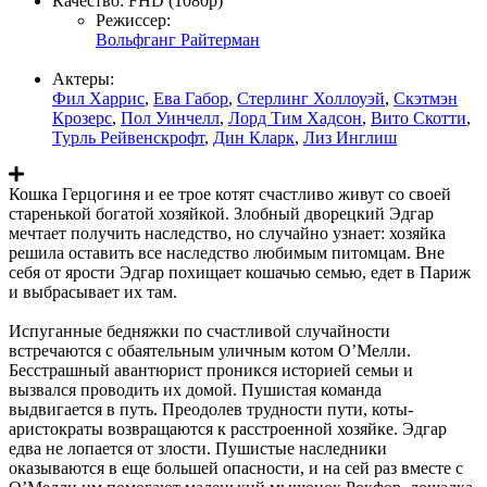
Качество:
FHD (1080p)
Режиссер:
Вольфганг Райтерман
Актеры:
Фил Харрис
,
Ева Габор
,
Стерлинг Холлоуэй
,
Скэтмэн
Крозерс
,
Пол Уинчелл
,
Лорд Тим Хадсон
,
Вито Скотти
,
Турль Рейвенскрофт
,
Дин Кларк
,
Лиз Инглиш
Кошка Герцогиня и ее трое котят счастливо живут со своей
старенькой богатой хозяйкой. Злобный дворецкий Эдгар
мечтает получить наследство, но случайно узнает: хозяйка
решила оставить все наследство любимым питомцам. Вне
себя от ярости Эдгар похищает кошачью семью, едет в Париж
и выбрасывает их там.
Испуганные бедняжки по счастливой случайности
встречаются с обаятельным уличным котом О’Мелли.
Бесстрашный авантюрист проникся историей семьи и
вызвался проводить их домой. Пушистая команда
выдвигается в путь. Преодолев трудности пути, коты-
аристократы возвращаются к расстроенной хозяйке. Эдгар
едва не лопается от злости. Пушистые наследники
оказываются в еще большей опасности, и на сей раз вместе с