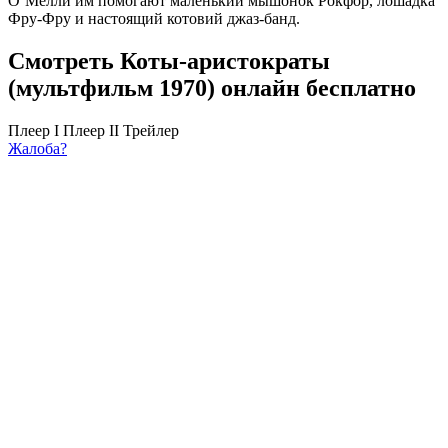
О’Мелли им помогают маленький мышонок Рокфор, лошадка
Фру-Фру и настоящий котовий джаз-банд.
Смотреть Коты-аристократы
(мультфильм 1970) онлайн бесплатно
Плеер I
Плеер II
Трейлер
Жалоба?