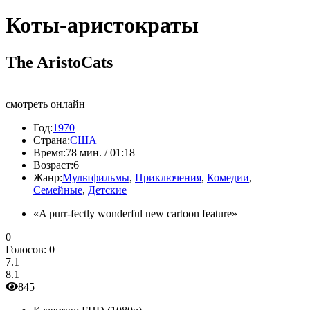
Коты-аристократы
The AristoCats
смотреть онлайн
Год:
1970
Страна:
США
Время:
78 мин. / 01:18
Возраст:
6+
Жанр:
Мультфильмы
,
Приключения
,
Комедии
,
Семейные
,
Детские
«A purr-fectly wonderful new cartoon feature»
0
Голосов:
0
7.1
8.1
845