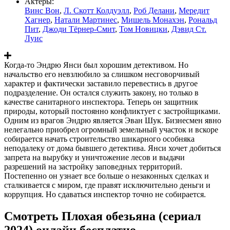
Актеры:
Винс Вон
,
Л. Скотт Колдуэлл
,
Роб Делани
,
Мередит
Хагнер
,
Натали Мартинес
,
Мишель Монахэн
,
Рональд
Пит
,
Джоди Тёрнер-Смит
,
Том Новицки
,
Дэвид Ст.
Луис
Когда-то Эндрю Янси был хорошим детективом. Но
начальство его невзлюбило за слишком несговорчивый
характер и фактически заставило перевестись в другое
подразделение. Он остался служить закону, но только в
качестве санитарного инспектора. Теперь он защитник
природы, который постоянно конфликтует с застройщиками.
Одним из врагов Эндрю является Эван Шук. Бизнесмен явно
нелегально приобрел огромный земельный участок и вскоре
собирается начать строительство шикарного особняка
неподалеку от дома бывшего детектива. Янси хочет добиться
запрета на вырубку и уничтожение лесов и выдачи
разрешений на застройку заповедных территорий.
Постепенно он узнает все больше о незаконных сделках и
сталкивается с миром, где правят исключительно деньги и
коррупция. Но сдаваться инспектор точно не собирается.
Смотреть Плохая обезьяна (сериал
2024) онлайн бесплатно