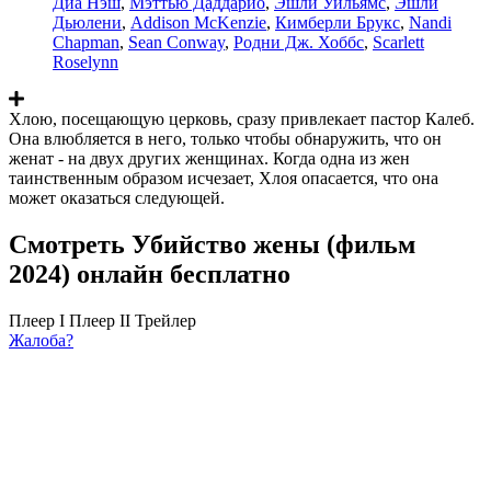
Диа Нэш
,
Мэттью Даддарио
,
Эшли Уильямс
,
Эшли
Дьюлени
,
Addison McKenzie
,
Кимберли Брукс
,
Nandi
Chapman
,
Sean Conway
,
Родни Дж. Хоббс
,
Scarlett
Roselynn
Хлою, посещающую церковь, сразу привлекает пастор Калеб.
Она влюбляется в него, только чтобы обнаружить, что он
женат - на двух других женщинах. Когда одна из жен
таинственным образом исчезает, Хлоя опасается, что она
может оказаться следующей.
Смотреть Убийство жены (фильм
2024) онлайн бесплатно
Плеер I
Плеер II
Трейлер
Жалоба?