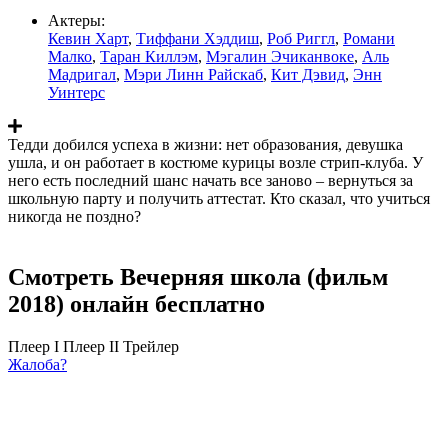
Актеры:
Кевин Харт
,
Тиффани Хэддиш
,
Роб Риггл
,
Романи
Малко
,
Таран Киллэм
,
Мэгалин Эчиканвоке
,
Аль
Мадригал
,
Мэри Линн Райскаб
,
Кит Дэвид
,
Энн
Уинтерс
Тедди добился успеха в жизни: нет образования, девушка
ушла, и он работает в костюме курицы возле стрип-клуба. У
него есть последний шанс начать все заново – вернуться за
школьную парту и получить аттестат. Кто сказал, что учиться
никогда не поздно?
Смотреть Вечерняя школа (фильм
2018) онлайн бесплатно
Плеер I
Плеер II
Трейлер
Жалоба?