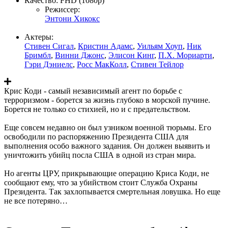
Качество:
FHD (1080p)
Режиссер:
Энтони Хикокс
Актеры:
Стивен Сигал
,
Кристин Адамс
,
Уильям Хоуп
,
Ник
Бримбл
,
Винни Джонс
,
Элисон Кинг
,
П.Х. Мориарти
,
Гэри Дэниелс
,
Росс МакКолл
,
Стивен Тейлор
Крис Коди - самый независимый агент по борьбе с
терроризмом - борется за жизнь глубоко в морской пучине.
Борется не только со стихией, но и с предательством.
Еще совсем недавно он был узником военной тюрьмы. Его
освободили по распоряжению Президента США для
выполнения особо важного задания. Он должен выявить и
уничтожить убийц посла США в одной из стран мира.
Но агенты ЦРУ, прикрывающие операцию Криса Коди, не
сообщают ему, что за убийством стоит Служба Охраны
Президента. Так захлопывается смертельная ловушка. Но еще
не все потеряно…