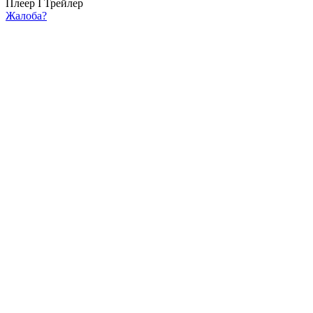
Плеер I
Трейлер
Жалоба?