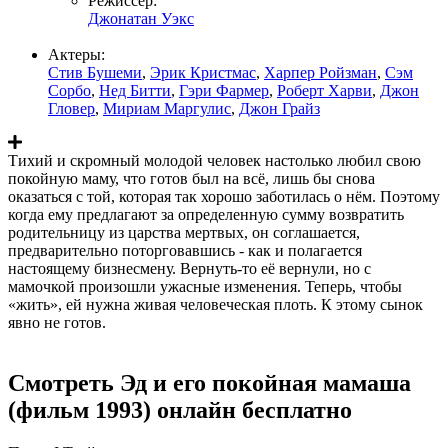
Режиссер:
Джонатан Уэкс
Актеры:
Стив Бушеми
,
Эрик Кристмас
,
Харпер Ройзман
,
Сэм
Сорбо
,
Нед Битти
,
Гэри Фармер
,
Роберт Харви
,
Джон
Гловер
,
Мириам Маргулис
,
Джон Грайз
Тихий и скромный молодой человек настолько любил свою
покойную маму, что готов был на всё, лишь бы снова
оказаться с той, которая так хорошо заботилась о нём. Поэтому
когда ему предлагают за определенную сумму возвратить
родительницу из царства мертвых, он соглашается,
предварительно поторговавшись - как и полагается
настоящему бизнесмену. Вернуть-то её вернули, но с
мамочкой произошли ужасные изменения. Теперь, чтобы
«жить», ей нужна живая человеческая плоть. К этому сынок
явно не готов.
Смотреть Эд и его покойная мамаша
(фильм 1993) онлайн бесплатно