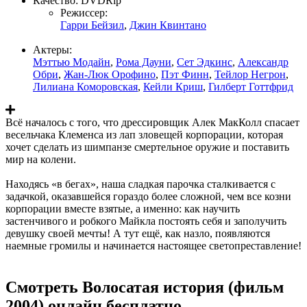
Качество:
DVDRip
Режиссер:
Гарри Бейзил
,
Джин Квинтано
Актеры:
Мэттью Модайн
,
Рома Дауни
,
Сет Эдкинс
,
Александр
Обри
,
Жан-Люк Орофино
,
Пэт Финн
,
Тейлор Негрон
,
Лилиана Коморовская
,
Кейли Криш
,
Гилберт Готтфрид
Всё началось с того, что дрессировщик Алек МакКолл спасает
весельчака Клеменса из лап зловещей корпорации, которая
хочет сделать из шимпанзе смертельное оружие и поставить
мир на колени.
Находясь «в бегах», наша сладкая парочка сталкивается с
задачкой, оказавшейся гораздо более сложной, чем все козни
корпорации вместе взятые, а именно: как научить
застенчивого и робкого Майкла постоять себя и заполучить
девушку своей мечты! А тут ещё, как назло, появляются
наемные громилы и начинается настоящее светопреставление!
Смотреть Волосатая история (фильм
2004) онлайн бесплатно