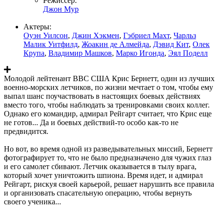
Режиссер:
Джон Мур
Актеры:
Оуэн Уилсон
,
Джин Хэкмен
,
Гэбриел Махт
,
Чарльз
Малик Уитфилд
,
Жоакин де Алмейда
,
Дэвид Кит
,
Олек
Крупа
,
Владимир Машков
,
Марко Игонда
,
Эял Поделл
Молодой лейтенант ВВС США Крис Бернетт, один из лучших
военно-морских летчиков, по жизни мечтает о том, чтобы ему
выпал шанс поучаствовать в настоящих боевых действиях
вместо того, чтобы наблюдать за тренировками своих коллег.
Однако его командир, адмирал Рейгарт считает, что Крис еще
не готов... Да и боевых действий-то особо как-то не
предвидится.
Но вот, во время одной из разведывательных миссий, Бернетт
фотографирует то, что не было предназначено для чужих глаз
и его самолет сбивают. Летчик оказывается в тылу врага,
который хочет уничтожить шпиона. Время идет, и адмирал
Рейгарт, рискуя своей карьерой, решает нарушить все правила
и организовать спасательную операцию, чтобы вернуть
своего ученика...