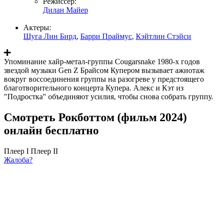
Режиссер:
Дилан Майер
Актеры:
Шуга Лин Бирд
,
Барри Праймус
,
Кэйтлин Стэйси
Упоминание хайр-метал-группы Cougarsnake 1980-х годов
звездой музыки Gen Z Брайсом Купером вызывает ажиотаж
вокруг воссоединения группы на разогреве у предстоящего
благотворительного концерта Купера. Алекс и Кэт из
"Подростка" объединяют усилия, чтобы снова собрать группу.
Смотреть Рокботтом (фильм 2024)
онлайн бесплатно
Плеер I
Плеер II
Жалоба?