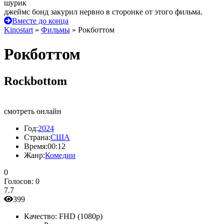
шурик
джеймс бонд закурил нервно в сторонке от этого фильма.
Вместе до конца
Kinostart
»
Фильмы
» Рокботтом
Рокботтом
Rockbottom
смотреть онлайн
Год:
2024
Страна:
США
Время:
00:12
Жанр:
Комедии
0
Голосов:
0
7.7
399
Качество:
FHD (1080p)