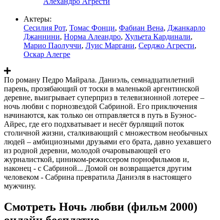
Алехандро Агрести
Актеры:
Сесилия Рот
,
Томас Фонци
,
Фабиан Вена
,
Джанкарло
Джаннини
,
Норма Алеандро
,
Хульета Кардинали
,
Марио Паолуччи
,
Луис Маргани
,
Серджо Агрести
,
Оскар Алегре
По роману Педро Майрала. Даниэль, семнадцатилетний
парень, прозябающий от тоски в маленькой аргентинской
деревне, выигрывает суперприз в телевизионной лотерее –
ночь любви с порнозвездой Сабриной. Его приключения
начинаются, как только он отправляется в путь в Буэнос-
Айрес, где его подхватывает и несёт бурлящий поток
столичной жизни, сталкивающий с множеством необычных
людей – амбициозными друзьями его брата, давно уехавшего
из родной деревни, молодой очаровывающей его
журналисткой, циником-режиссером порнофильмов и,
наконец - с Сабриной... Домой он возвращается другим
человеком - Сабрина превратила Даниэля в настоящего
мужчину.
Смотреть Ночь любви (фильм 2000)
онлайн бесплатно