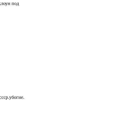
 клоун под
ссср.убогие.