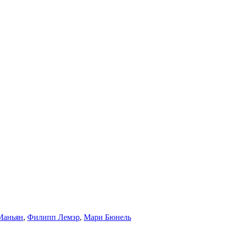
Маньян
,
Филипп Лемэр
,
Мари Бюнель