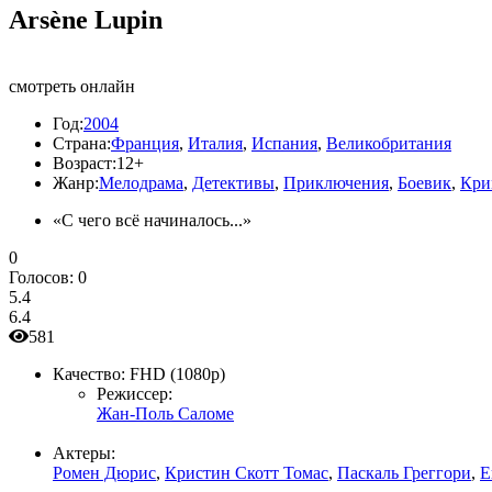
Arsène Lupin
смотреть онлайн
Год:
2004
Страна:
Франция
,
Италия
,
Испания
,
Великобритания
Возраст:
12+
Жанр:
Мелодрама
,
Детективы
,
Приключения
,
Боевик
,
Кри
«С чего всё начиналось...»
0
Голосов:
0
5.4
6.4
581
Качество:
FHD (1080p)
Режиссер:
Жан-Поль Саломе
Актеры:
Ромен Дюрис
,
Кристин Скотт Томас
,
Паскаль Греггори
,
Е