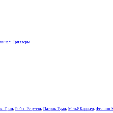
минал
,
Триллеры
ва Грин
,
Робен Ренуччи
,
Патрик Туми
,
Матьё Каррьер
,
Филипп 