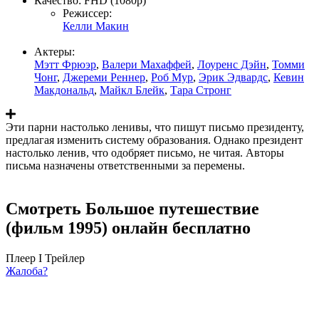
Качество:
FHD (1080p)
Режиссер:
Келли Макин
Актеры:
Мэтт Фрюэр
,
Валери Махаффей
,
Лоуренс Дэйн
,
Томми
Чонг
,
Джереми Реннер
,
Роб Мур
,
Эрик Эдвардс
,
Кевин
Макдональд
,
Майкл Блейк
,
Тара Стронг
Эти парни настолько ленивы, что пишут письмо президенту,
предлагая изменить систему образования. Однако президент
настолько ленив, что одобряет письмо, не читая. Авторы
письма назначены ответственными за перемены.
Смотреть Большое путешествие
(фильм 1995) онлайн бесплатно
Плеер I
Трейлер
Жалоба?