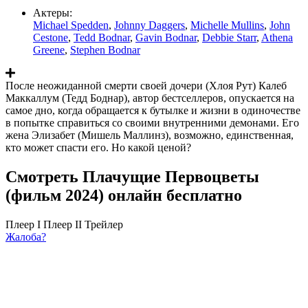
Актеры:
Michael Spedden
,
Johnny Daggers
,
Michelle Mullins
,
John
Cestone
,
Tedd Bodnar
,
Gavin Bodnar
,
Debbie Starr
,
Athena
Greene
,
Stephen Bodnar
После неожиданной смерти своей дочери (Хлоя Рут) Калеб
Маккаллум (Тедд Боднар), автор бестселлеров, опускается на
самое дно, когда обращается к бутылке и жизни в одиночестве
в попытке справиться со своими внутренними демонами. Его
жена Элизабет (Мишель Маллинз), возможно, единственная,
кто может спасти его. Но какой ценой?
Смотреть Плачущие Первоцветы
(фильм 2024) онлайн бесплатно
Плеер I
Плеер II
Трейлер
Жалоба?