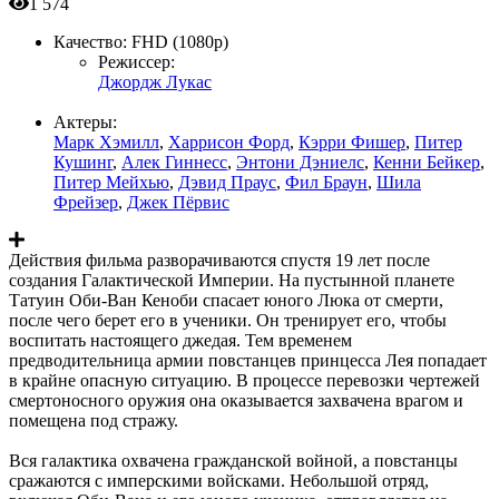
1 574
Качество:
FHD (1080p)
Режиссер:
Джордж Лукас
Актеры:
Марк Хэмилл
,
Харрисон Форд
,
Кэрри Фишер
,
Питер
Кушинг
,
Алек Гиннесс
,
Энтони Дэниелс
,
Кенни Бейкер
,
Питер Мейхью
,
Дэвид Праус
,
Фил Браун
,
Шила
Фрейзер
,
Джек Пёрвис
Действия фильма разворачиваются спустя 19 лет после
создания Галактической Империи. На пустынной планете
Татуин Оби-Ван Кеноби спасает юного Люка от смерти,
после чего берет его в ученики. Он тренирует его, чтобы
воспитать настоящего джедая. Тем временем
предводительница армии повстанцев принцесса Лея попадает
в крайне опасную ситуацию. В процессе перевозки чертежей
смертоносного оружия она оказывается захвачена врагом и
помещена под стражу.
Вся галактика охвачена гражданской войной, а повстанцы
сражаются с имперскими войсками. Небольшой отряд,