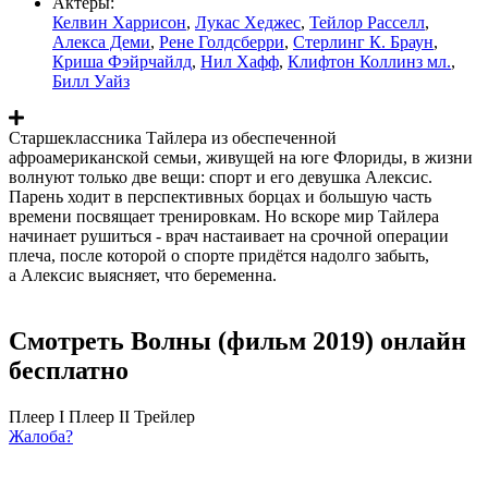
Актеры:
Келвин Харрисон
,
Лукас Хеджес
,
Тейлор Расселл
,
Алекса Деми
,
Рене Голдсберри
,
Стерлинг К. Браун
,
Криша Фэйрчайлд
,
Нил Хафф
,
Клифтон Коллинз мл.
,
Билл Уайз
Старшеклассника Тайлера из обеспеченной
афроамериканской семьи, живущей на юге Флориды, в жизни
волнуют только две вещи: спорт и его девушка Алексис.
Парень ходит в перспективных борцах и большую часть
времени посвящает тренировкам. Но вскоре мир Тайлера
начинает рушиться - врач настаивает на срочной операции
плеча, после которой о спорте придётся надолго забыть,
а Алексис выясняет, что беременна.
Смотреть Волны (фильм 2019) онлайн
бесплатно
Плеер I
Плеер II
Трейлер
Жалоба?