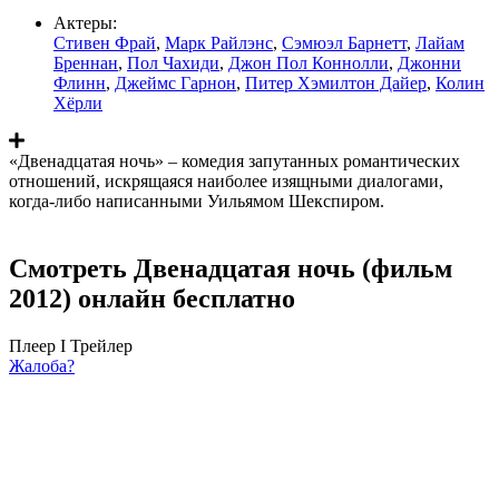
Актеры:
Стивен Фрай
,
Марк Райлэнс
,
Сэмюэл Барнетт
,
Лайам
Бреннан
,
Пол Чахиди
,
Джон Пол Коннолли
,
Джонни
Флинн
,
Джеймс Гарнон
,
Питер Хэмилтон Дайер
,
Колин
Хёрли
«Двенадцатая ночь» – комедия запутанных романтических
отношений, искрящаяся наиболее изящными диалогами,
когда-либо написанными Уильямом Шекспиром.
Смотреть Двенадцатая ночь (фильм
2012) онлайн бесплатно
Плеер I
Трейлер
Жалоба?