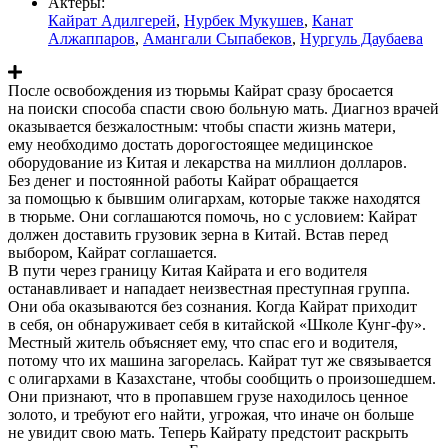
Актеры:
Кайрат Адилгерей
,
Нурбек Мукушев
,
Канат
Алжаппаров
,
Амангали Сыпабеков
,
Нургуль Даубаева
После освобождения из тюрьмы Кайрат сразу бросается
на поиски способа спасти свою больную мать. Диагноз врачей
оказывается безжалостным: чтобы спасти жизнь матери,
ему необходимо достать дорогостоящее медицинское
оборудование из Китая и лекарства на миллион долларов.
Без денег и постоянной работы Кайрат обращается
за помощью к бывшим олигархам, которые также находятся
в тюрьме. Они соглашаются помочь, но с условием: Кайрат
должен доставить грузовик зерна в Китай. Встав перед
выбором, Кайрат соглашается.
В пути через границу Китая Кайрата и его водителя
останавливает и нападает неизвестная преступная группа.
Они оба оказываются без сознания. Когда Кайрат приходит
в себя, он обнаруживает себя в китайской «Школе Кунг-фу».
Местный житель объясняет ему, что спас его и водителя,
потому что их машина загорелась. Кайрат тут же связывается
с олигархами в Казахстане, чтобы сообщить о произошедшем.
Они признают, что в пропавшем грузе находилось ценное
золото, и требуют его найти, угрожая, что иначе он больше
не увидит свою мать. Теперь Кайрату предстоит раскрыть