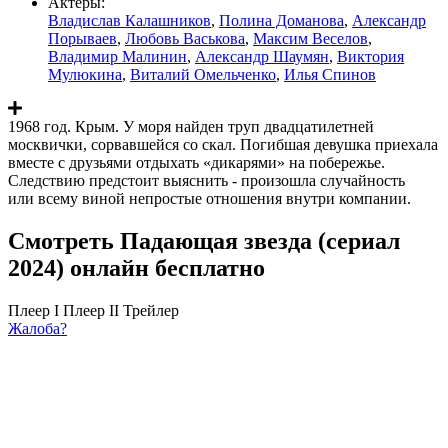
Актеры:
Владислав Калашников
,
Полина Доманова
,
Александр
Порываев
,
Любовь Васькова
,
Максим Веселов
,
Владимир Малинин
,
Александр Шаумян
,
Виктория
Мулюкина
,
Виталий Омельченко
,
Илья Спинов
1968 год. Крым. У моря найден труп двадцатилетней
москвички, сорвавшейся со скал. Погибшая девушка приехала
вместе с друзьями отдыхать «дикарями» на побережье.
Следствию предстоит выяснить - произошла случайность
или всему виной непростые отношения внутри компании.
Смотреть Падающая звезда (сериал
2024) онлайн бесплатно
Плеер I
Плеер II
Трейлер
Жалоба?