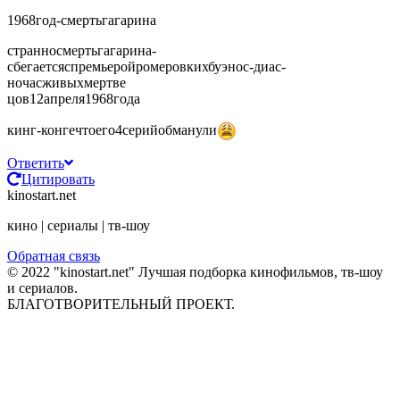
1968год-смертьгагарина
странносмертьгагарина-
сбегаетсяспремьеройромеровкихбуэнос-диас-
ночасживыхмертве
цов12апреля1968года
кинг-конгечтоего4серийобманули
Ответить
Цитировать
kinostart.net
кино | сериалы | тв-шоу
Обратная связь
© 2022 "kinostart.net" Лучшая подборка кинофильмов, тв-шоу
и сериалов.
БЛАГОТВОРИТЕЛЬНЫЙ ПРОЕКТ.