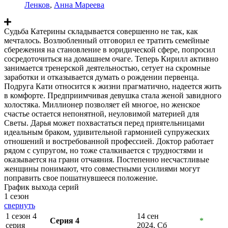
Ленков
,
Анна Мареева
Судьба Катерины складывается совершенно не так, как
мечталось. Возлюбленный отговорил ее тратить семейные
сбережения на становление в юридической сфере, попросил
сосредоточиться на домашнем очаге. Теперь Кирилл активно
занимается тренерской деятельностью, сетует на скромные
заработки и отказывается думать о рождении первенца.
Подруга Кати относится к жизни прагматично, надеется жить
в комфорте. Предприимчивая девушка стала женой завидного
холостяка. Миллионер позволяет ей многое, но женское
счастье остается непонятной, неуловимой материей для
Светы. Дарья может похвастаться перед приятельницами
идеальным браком, удивительной гармонией супружеских
отношений и востребованной профессией. Доктор работает
рядом с супругом, но тоже сталкивается с трудностями и
оказывается на грани отчаяния. Постепенно несчастливые
женщины понимают, что совместными усилиями могут
поправить свое пошатнувшееся положение.
График выхода серий
1 сезон
свернуть
1 сезон 4
14 сен
Серия 4
*
серия
2024, Сб