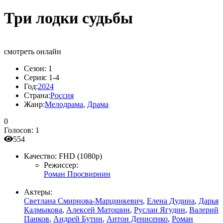
Три лодки судьбы
смотреть онлайн
Сезон:
1
Серия:
1-4
Год:
2024
Страна:
Россия
Жанр:
Мелодрама
,
Драма
0
Голосов:
1
554
Качество:
FHD (1080p)
Режиссер:
Роман Просвирнин
Актеры:
Светлана Смирнова-Марцинкевич
,
Елена Дудина
,
Дарья
Калмыкова
,
Алексей Матошин
,
Руслан Ягудин
,
Валерий
Панков
,
Андрей Бутин
,
Антон Денисенко
,
Роман