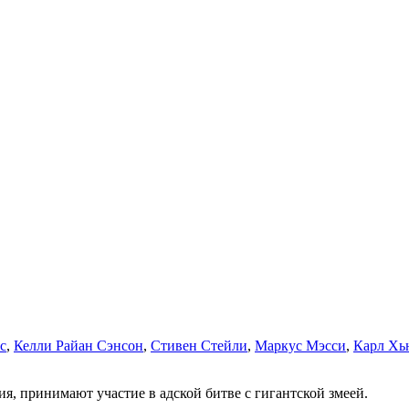
с
,
Келли Райан Сэнсон
,
Стивен Стейли
,
Маркус Мэсси
,
Карл Хь
, принимают участие в адской битве с гигантской змеей.