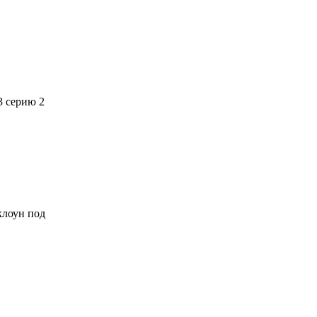
3 серию 2
 клоун под