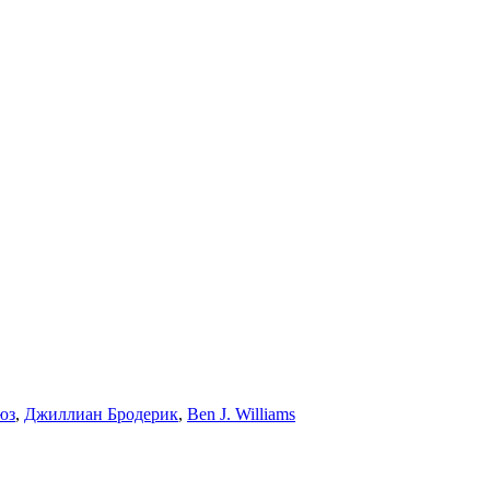
юз
,
Джиллиан Бродерик
,
Ben J. Williams