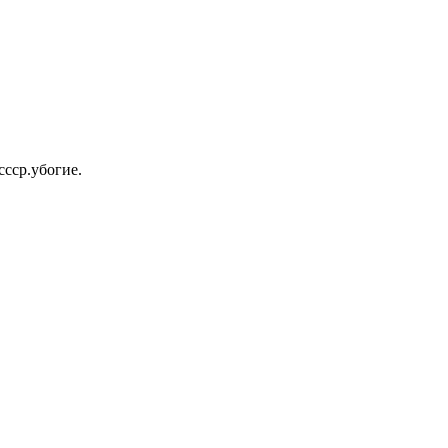
ссср.убогие.