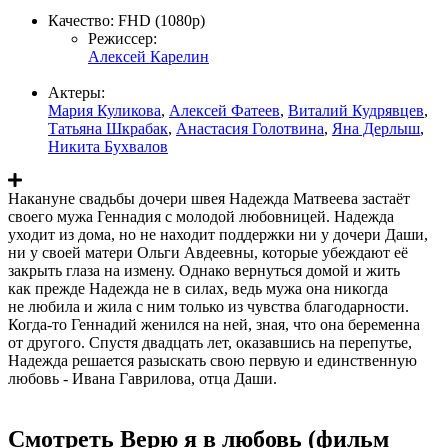
Качество:
FHD (1080p)
Режиссер:
Алексей Карелин
Актеры:
Мария Куликова
,
Алексей Фатеев
,
Виталий Кудрявцев
,
Татьяна Шкрабак
,
Анастасия Голотвина
,
Яна Дерлыш
,
Никита Бухвалов
Накануне свадьбы дочери швея Надежда Матвеева застаёт
своего мужа Геннадия с молодой любовницей. Надежда
уходит из дома, но не находит поддержки ни у дочери Даши,
ни у своей матери Ольги Авдеевны, которые убеждают её
закрыть глаза на измену. Однако вернуться домой и жить
как прежде Надежда не в силах, ведь мужа она никогда
не любила и жила с ним только из чувства благодарности.
Когда-то Геннадий женился на ней, зная, что она беременна
от другого. Спустя двадцать лет, оказавшись на перепутье,
Надежда решается разыскать свою первую и единственную
любовь - Ивана Гаврилова, отца Даши.
Смотреть Верю я в любовь (фильм