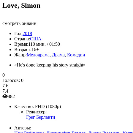
Love, Simon
смотреть онлайн
Год:
2018
Страна:
США
Время:
110 мин. / 01:50
Возраст:
16+
Жанр:
Мелодрама
,
Драма
,
Комедии
«He's done keeping his story straight»
0
Голосов:
0
7.6
7.4
482
Качество:
FHD (1080p)
Режиссер:
Грег Берланти
Актеры: