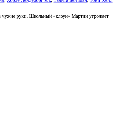
йл
,
Хорхе Лендеборг мл.
,
Талита Бейтман
,
Тони Хейл
 в чужие руки. Школьный «клоун» Мартин угрожает