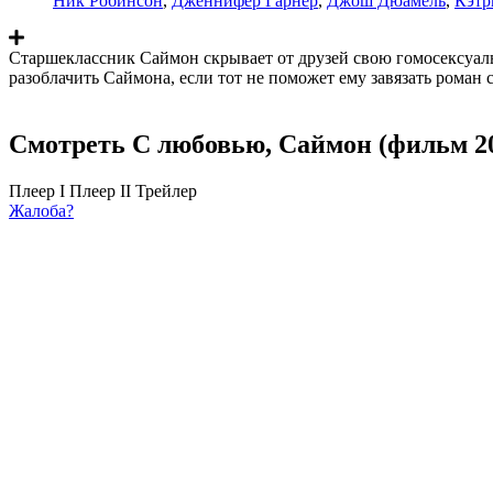
Ник Робинсон
,
Дженнифер Гарнер
,
Джош Дюамель
,
Кэтр
Старшеклассник Саймон скрывает от друзей свою гомосексуал
разоблачить Саймона, если тот не поможет ему завязать роман 
Смотреть С любовью, Саймон (фильм 20
Плеер I
Плеер II
Трейлер
Жалоба?