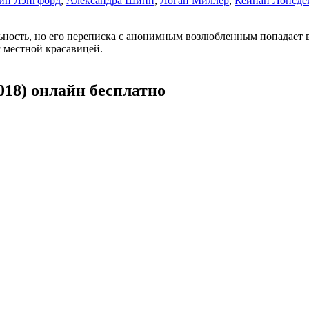
ин Лэнгфорд
,
Александра Шипп
,
Логан Миллер
,
Кейнан Лонсде
ьность, но его переписка с анонимным возлюбленным попадает
с местной красавицей.
18) онлайн бесплатно