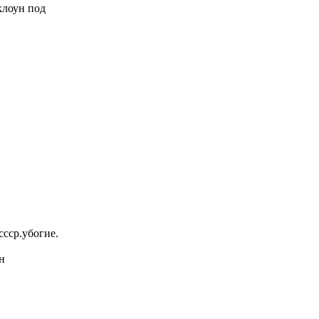
 клоун под
ссср.убогие.
н