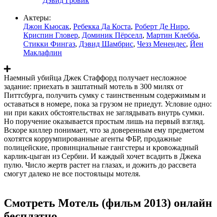
Дэвид Гровик
Актеры:
Джон Кьюсак
,
Ребекка Да Коста
,
Роберт Де Ниро
,
Криспин Гловер
,
Доминик Пёрселл
,
Мартин Клебба
,
Стикки Фингаз
,
Дэвид Шамбрис
,
Чезз Менендес
,
Йен
Маклафлин
Наемный убийца Джек Стаффорд получает несложное
задание: приехать в заштатный мотель в 300 милях от
Питтсбурга, получить сумку с таинственным содержимым и
оставаться в номере, пока за грузом не приедут. Условие одно:
ни при каких обстоятельствах не заглядывать внутрь сумки.
Но поручение оказывается простым лишь на первый взгляд.
Вскоре киллер понимает, что за доверенным ему предметом
охотятся коррумпированные агенты ФБР, продажные
полицейские, провинциальные гангстеры и кровожадный
карлик-цыган из Сербии. И каждый хочет всадить в Джека
пулю. Число жертв растет на глазах, и дожить до рассвета
смогут далеко не все постояльцы мотеля.
Смотреть Мотель (фильм 2013) онлайн
бесплатно