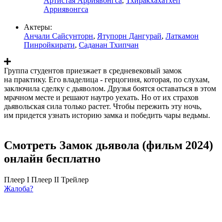
Артистая Арриявонгса
,
Тхиракхахатхеп
Арриявонгса
Актеры:
Анчали Сайсунторн
,
Ятупорн Дангурай
,
Латкамон
Пинройкирати
,
Саданан Тхипчан
Группа студентов приезжает в средневековый замок
на практику. Его владелица - герцогиня, которая, по слухам,
заключила сделку с дьяволом. Друзья боятся оставаться в этом
мрачном месте и решают наутро уехать. Но от их страхов
дьявольская сила только растет. Чтобы пережить эту ночь,
им придется узнать историю замка и победить чары ведьмы.
Смотреть Замок дьявола (фильм 2024)
онлайн бесплатно
Плеер I
Плеер II
Трейлер
Жалоба?