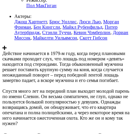
Режиссер:
Пол МакГиган
Актеры:
Джош Хартнетт
,
Брюс Уиллис
,
Люси Лью
,
Морган
Фриман
,
Бен Кингсли
,
Майкл Рубенфильд
,
Питер
Аутербридж
,
Стэнли Туччи
,
Кевин Чэмберлин
,
Дориан
Миссик
,
Майкелти Уильямсон
,
Скотт Гибсон
Действие начинается в 1979-м году, когда перед плановыми
скачками проходит слух, что лошадь под номером «девять»
находится под стероидами. Тогда обыкновенный мужчина
решает поставить крупную сумму на коня, когда случается
неожиданный поворот – перед победной лентой лошадь
замертво падает, а вскоре мужчина и его семья погибает.
Спустя много лет на передний план выходит молодой парень
по имени Слевин. Он весьма симпатичен, не глуп, однако не
пользуется большой популярностью у девушек. Однажды
возвращаясь домой, он обнаруживает, что его квартира
опечатана и полна полицейскими, а через некоторое время на
него начинается ожесточенная охота. Кто же он и кому так
нужен?