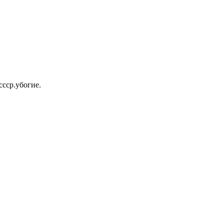
ссср.убогие.