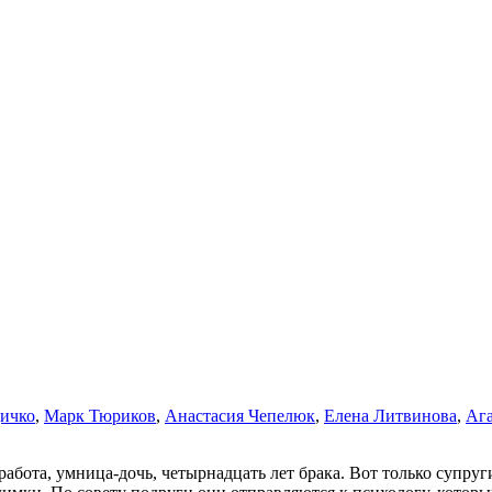
ичко
,
Марк Тюриков
,
Анастасия Чепелюк
,
Елена Литвинова
,
Ага
работа, умница-дочь, четырнадцать лет брака. Вот только супру