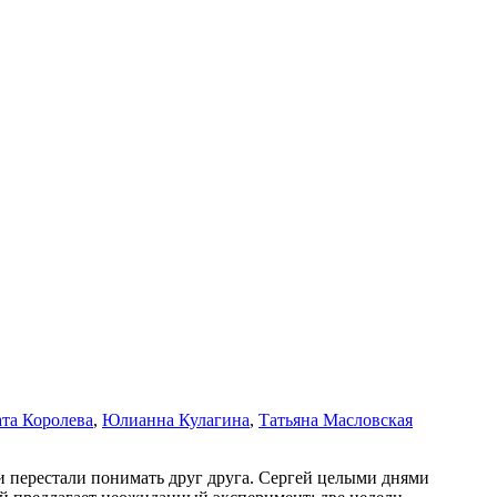
та Королева
,
Юлианна Кулагина
,
Татьяна Масловская
ги перестали понимать друг друга. Сергей целыми днями