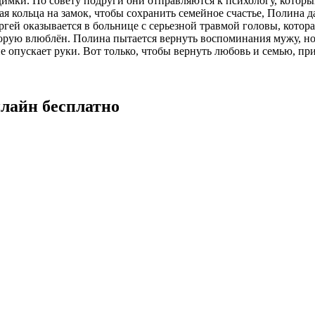
димки. По совету подруги они отправляются к психологу, котор
я кольца на замок, чтобы сохранить семейное счастье, Полина д
гей оказывается в больнице с серьезной травмой головы, котора
торую влюблён. Полина пытается вернуть воспоминания мужу, н
е опускает руки. Вот только, чтобы вернуть любовь и семью, пр
нлайн бесплатно