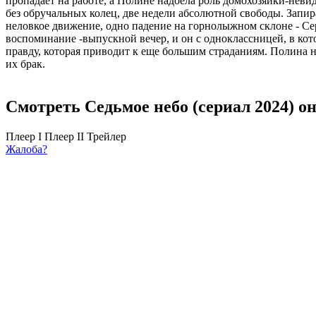
пропадает на работе, а Полине надоела роль домохозяйки-неви
без обручальных колец, две недели абсолютной свободы. Запира
неловкое движение, одно падение на горнолыжном склоне - Сер
воспоминание -выпускной вечер, и он с одноклассницей, в ко
правду, которая приводит к еще большим страданиям. Полина н
их брак.
Смотреть Седьмое небо (сериал 2024) о
Плеер I
Плеер II
Трейлер
Жалоба?