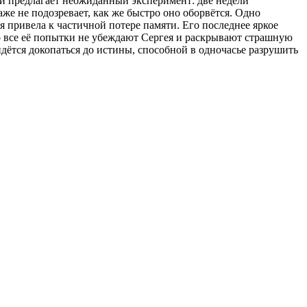
ый предлагает неожиданный эксперимент: две недели
аже не подозревает, как же быстро оно оборвётся. Одно
я привела к частичной потере памяти. Его последнее яркое
о все её попытки не убеждают Сергея и раскрывают страшную
идётся докопаться до истины, способной в одночасье разрушить