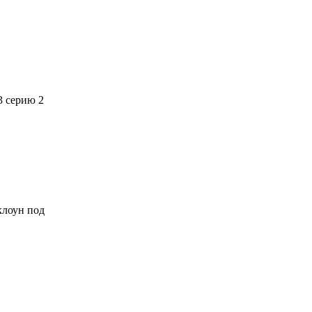
3 серию 2
 клоун под