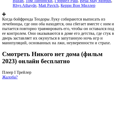
Buzan
,
Том Липински
,
Гэбриел Раш
,
Bella May Mordus
,
Rhys Athayde
,
Matt Pavich
,
Керри Вон Миллер
Когда бойфренда Теодоры Луку собираются выписать из
лечебницы, где они оба находятся, она сбегает вместе с ним и
пытается повторно травмировать его, чтобы он оставался под
ее контролем. Они оказываются в доме его детства, где стук в
дверь заставляет их окунуться в запутанную ночь игр и
манипуляций, основанных на лжи, неуверенности и страхе.
Смотреть Никого нет дома (фильм
2023) онлайн бесплатно
Плеер I
Трейлер
Жалоба?