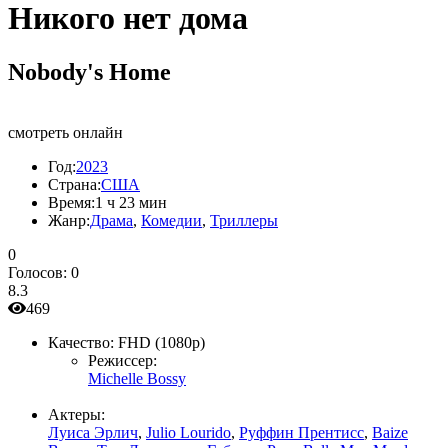
Никого нет дома
Nobody's Home
смотреть онлайн
Год:
2023
Страна:
США
Время:
1 ч 23 мин
Жанр:
Драма
,
Комедии
,
Триллеры
0
Голосов:
0
8.3
469
Качество:
FHD (1080p)
Режиссер:
Michelle Bossy
Актеры:
Луиса Эрлич
,
Julio Lourido
,
Руффин Прентисс
,
Baize