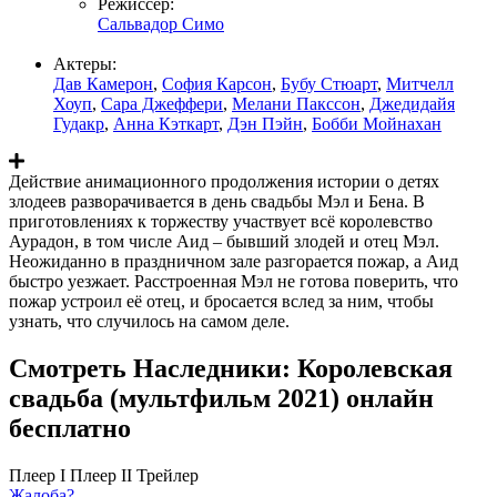
Режиссер:
Сальвадор Симо
Актеры:
Дав Камерон
,
София Карсон
,
Бубу Стюарт
,
Митчелл
Хоуп
,
Сара Джеффери
,
Мелани Пакссон
,
Джедидайя
Гудакр
,
Анна Кэткарт
,
Дэн Пэйн
,
Бобби Мойнахан
Действие анимационного продолжения истории о детях
злодеев разворачивается в день свадьбы Мэл и Бена. В
приготовлениях к торжеству участвует всё королевство
Аурадон, в том числе Аид – бывший злодей и отец Мэл.
Неожиданно в праздничном зале разгорается пожар, а Аид
быстро уезжает. Расстроенная Мэл не готова поверить, что
пожар устроил её отец, и бросается вслед за ним, чтобы
узнать, что случилось на самом деле.
Смотреть Наследники: Королевская
свадьба (мультфильм 2021) онлайн
бесплатно
Плеер I
Плеер II
Трейлер
Жалоба?