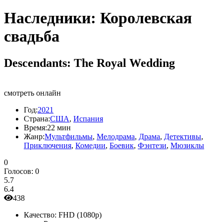
Наследники: Королевская
свадьба
Descendants: The Royal Wedding
смотреть онлайн
Год:
2021
Страна:
США
,
Испания
Время:
22 мин
Жанр:
Мультфильмы
,
Мелодрама
,
Драма
,
Детективы
,
Приключения
,
Комедии
,
Боевик
,
Фэнтези
,
Мюзиклы
0
Голосов:
0
5.7
6.4
438
Качество:
FHD (1080p)