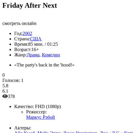
Friday After Next
смотреть онлайн
Год:
2002
Страна:
США
Время:
85 мин. / 01:25
Возраст:
16+
Жанр:
Драма
,
Комедии
«The party's back in the 'hood!»
0
Голосов:
1
5.8
6.1
378
Качество:
FHD (1080p)
Режиссер:
Маркус Рэбой
Актеры: