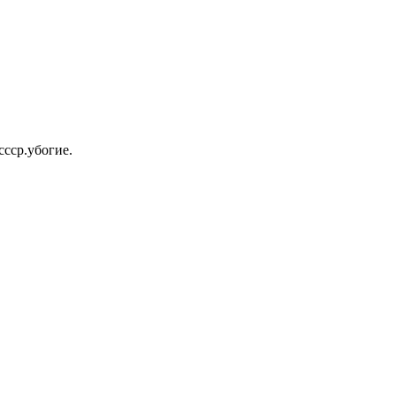
ссср.убогие.