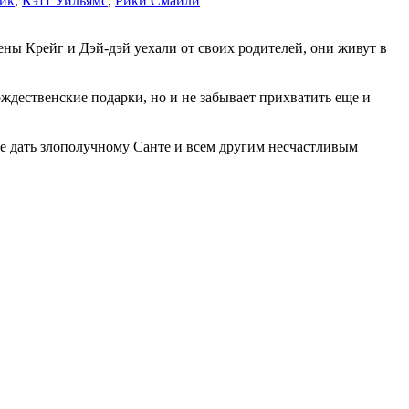
эйк
,
Кэтт Уильямс
,
Рики Смайли
ны Крейг и Дэй-дэй уехали от своих родителей, они живут в
ждественские подарки, но и не забывает прихватить еще и
е дать злополучному Санте и всем другим несчастливым