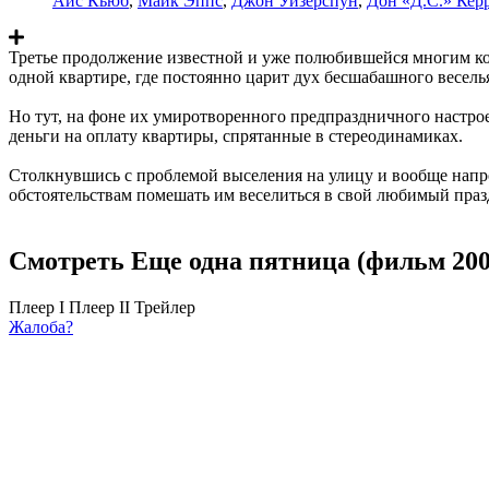
Айс Кьюб
,
Майк Эппс
,
Джон Уизерспун
,
Дон «Д.С.» Кер
Третье продолжение известной и уже полюбившейся многим ком
одной квартире, где постоянно царит дух бесшабашного весель
Но тут, на фоне их умиротворенного предпраздничного настрое
деньги на оплату квартиры, спрятанные в стереодинамиках.
Столкнувшись с проблемой выселения на улицу и вообще напро
обстоятельствам помешать им веселиться в свой любимый праз
Смотреть Еще одна пятница (фильм 200
Плеер I
Плеер II
Трейлер
Жалоба?