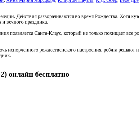
ри
,
Анна Мария Хорсфорд
,
Клифтон Пауэлл
,
К.Д. Обер
,
Бебе Др
едии. Действия разворачиваются во время Рождества. Хотя кузе
я и вечного праздника.
ния появляется Санта-Клаус, который не только похищает все ро
чь испорченного рождественского настроения, ребята решают н
дник.
2) онлайн бесплатно